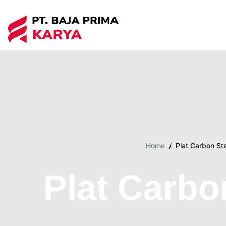
Skip
to
content
Home
/
Plat Carbon St
Plat Carbo